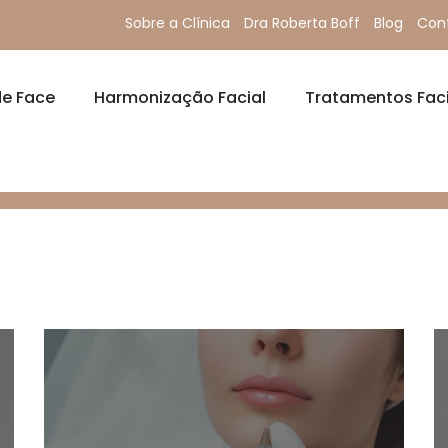
Sobre a Clínica
Dra Roberta Boff
Blog
Con
de Face
Harmonização Facial
Tratamentos Faci