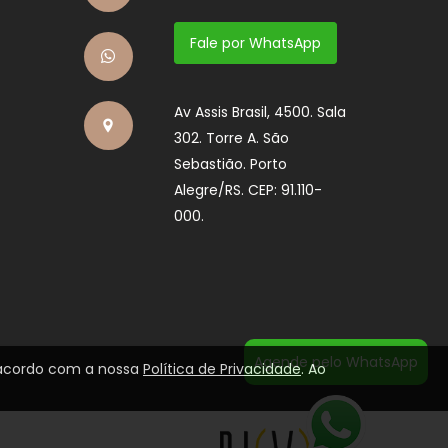
Fale por WhatsApp
Av Assis Brasil, 4500. Sala
302. Torre A. São
Sebastião. Porto
Alegre/RS. CEP: 91.110-
000.
Agende pelo WhatsApp
e acordo com a nossa
Política de Privacidade
. Ao