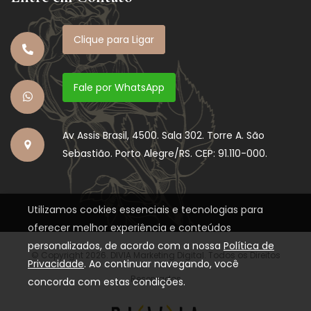
Clique para Ligar
Fale por WhatsApp
Av Assis Brasil, 4500. Sala 302. Torre A. São
Sebastião. Porto Alegre/RS. CEP: 91.110-000.
Utilizamos cookies essenciais e tecnologias para
oferecer melhor experiência e conteúdos
personalizados, de acordo com a nossa
Política de
© Copyright 2026. DIVIA Marketing Digital. Todos os Direitos
Privacidade
. Ao continuar navegando, você
Reservados
concorda com estas condições.